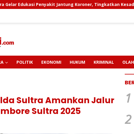
enyakit Jantung Koroner, Tingkatkan Kesadaran Personel Aka
RA
POLITIK
EKONOMI
HUKUM
KRIMINAL
OLAH
BE
1
olda Sultra Amankan Jalur
mbore Sultra 2025
2