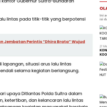
ri kantor Gubernur Sultra–Bundaran
OL
Ini 
lu lintas pada titik-titik yang berpotensi
isi 
n Jembatan Perintis “Dhira Brata” Wujud
21 M
KON
KOO
202
lapangan, situasi arus lalu lintas
kendali selama kegiatan berlangsung.
ari upaya Ditlantas Polda Sultra dalam
ketertiban, dan kelancaran lalu lintas
laksanaan kegiatan masyarakat berskala