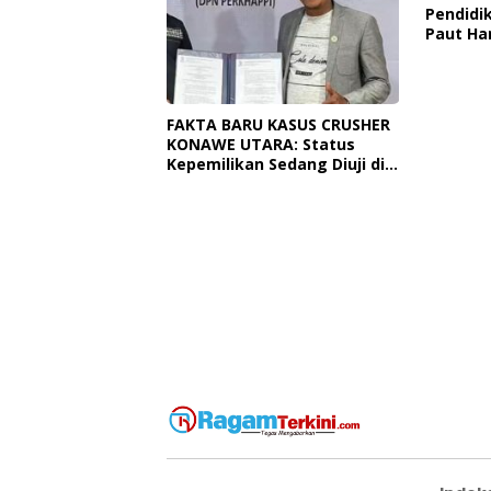
Pendidik
Paut Ha
Dan TKN
Ngapain
FAKTA BARU KASUS CRUSHER
KONAWE UTARA: Status
Kepemilikan Sedang Diuji di
Pengadilan Perdata,
Penetapan Tersangka Dr.
Ruksamin Dinilai Prematur