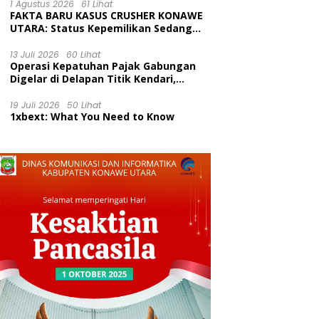
Kecamatan Wawolesea
1 Agustus 2026
61 Lihat
FAKTA BARU KASUS CRUSHER KONAWE
UTARA: Status Kepemilikan Sedang
Diuji di Pengadilan Perdata,
Penetapan Tersangka Dr. Ruksamin
13 Juli 2026
60 Lihat
Operasi Kepatuhan Pajak Gabungan
Dinilai Prematur
Digelar di Delapan Titik Kendari,
Tingkatkan Kesadaran Wajib Pajak
dan Tertib Berlalu Lintas
19 Juli 2026
50 Lihat
1xbext: What You Need to Know