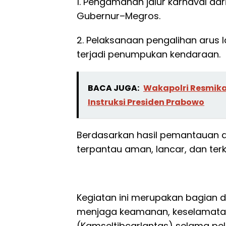
1. Pengamanan jalur karnaval da
Gubernur–Megros.
2. Pelaksanaan pengalihan arus la
terjadi penumpukan kendaraan.
BACA JUGA:
Wakapolri Resmika
Instruksi Presiden Prabowo
Berdasarkan hasil pemantauan di 
terpantau aman, lancar, dan ter
Kegiatan ini merupakan bagian d
menjaga keamanan, keselamatan, 
(Kamseltibcarlantas) selama pe