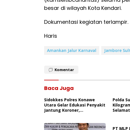
besar di wilayah Kota Kendari.
Dokumentasi kegiatan terlampir.
Haris
Amankan Jalur Karnaval
Jambore Sul
Komentar
Baca Juga
Sidokkes Polres Konawe
Polda S
Utara Gelar Edukasi Penyakit
Kilogra
Jantung Koroner,
Selamat
Tingkatkan Kesadaran
Ancama
Personel Akan Pentingnya
Hidup Sehat
PT MLP 