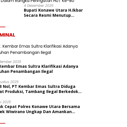
4 Desember 2025
Bupati Konawe Utara H.Ikbar
Secara Resmi Menutup
Pekan Olahraga Dan Seni
Porseni PGRI Dalam Rangka
Peringatan HUT Ke-80
IMINAL
ptember 2025
Kembar Emas Sultra Klarifikasi Adanya
uhan Penambangan Ilegal
gustus 2025
B Nol, PT Kembar Emas Sultra Diduga
at Produksi, Tambang Ilegal Berkedok
litas
ni 2025
ak Cepat Polres Konawe Utara Bersama
sek Wiwirano Ungkap Dan Amankan
sangka Pelaku Penganiayaan Di Desa
ombo Pantai