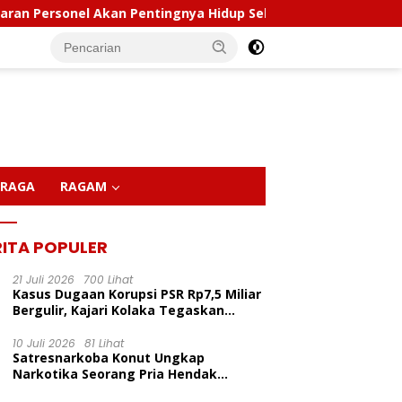
n Pentingnya Hidup Sehat
Polda Sultra Musnahkan 5,4
RAGA
RAGAM
RITA POPULER
21 Juli 2026
700 Lihat
Kasus Dugaan Korupsi PSR Rp7,5 Miliar
Bergulir, Kajari Kolaka Tegaskan
Penggeledahan Demi Alat Bukti
10 Juli 2026
81 Lihat
Satresnarkoba Konut Ungkap
Narkotika Seorang Pria Hendak
Berhasil Diamankan Di Desa Lemo Bajo