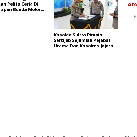
Ars
an Pelita Ceria Di
rapan Bunda Molore
Arsi
 Pantai Indah
ia
Kapolda Sultra Pimpin
Sertijab Sejumlah Pejabat
Utama Dan Kapolres Jajaran
Serta Lantik Kapolres
Konawe Kepulauan