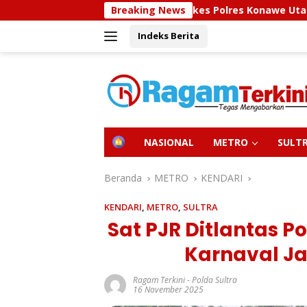
Langsung
Sidokkes Polres Konawe Utara Gelar Edukasi P
Breaking News
ke
Indeks Berita
konten
H
NASIONAL
METRO
SULT
O
M
E
Beranda
METRO
KENDARI
KENDARI
,
METRO
,
SULTRA
Sat PJR Ditlantas P
Karnaval Ja
Ragam Terkini
-
Polda Sultra
16 November 2025