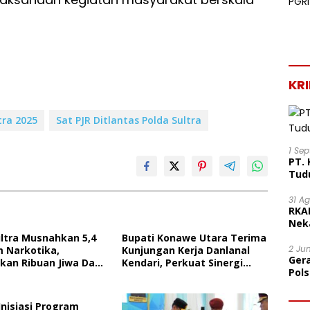
KR
tra 2025
Sat PJR Ditlantas Polda Sultra
1 Se
PT. 
Tud
31 A
RKA
Nek
Lega
ultra Musnahkan 5,4
Bupati Konawe Utara Terima
2 Ju
m Narkotika,
Kunjungan Kerja Danlanal
Ger
kan Ribuan Jiwa Dari
Kendari, Perkuat Sinergi
Pol
n Penyalahgunaan
Pemerintah Daerah Dan TNI
Ter
AL
Mor
Inisiasi Program