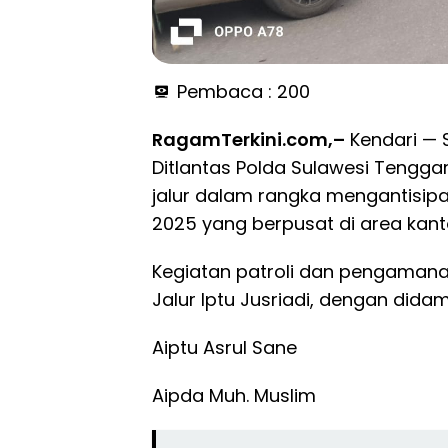
Pembaca :
200
RagamTerkini.com,–
Kendari — S
Ditlantas Polda Sulawesi Teng
jalur dalam rangka mengantisip
2025 yang berpusat di area kanto
Kegiatan patroli dan pengamanan
Jalur Iptu Jusriadi, dengan didam
Aiptu Asrul Sane
Aipda Muh. Muslim