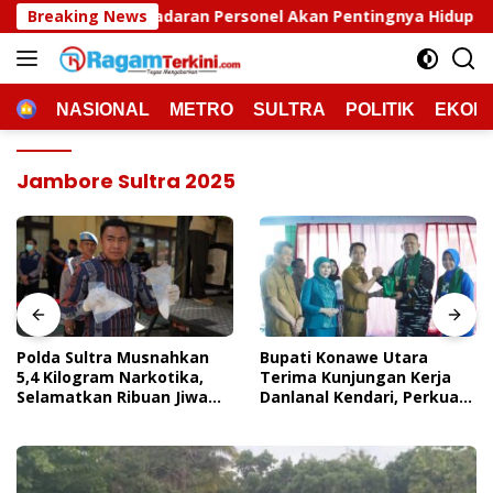
Langsung
aran Personel Akan Pentingnya Hidup Sehat
Breaking News
Polda Sul
ke
konten
HOME
NASIONAL
METRO
SULTRA
POLITIK
EKON
Jambore Sultra 2025
Polda Sultra Musnahkan
Bupati Konawe Utara
5,4 Kilogram Narkotika,
Terima Kunjungan Kerja
Selamatkan Ribuan Jiwa
Danlanal Kendari, Perkuat
Dari Ancaman
Sinergi Pemerintah Daerah
Penyalahgunaan
Dan TNI AL