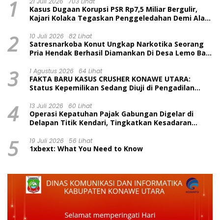
1
21 Juli 2026
703 Lihat
Kasus Dugaan Korupsi PSR Rp7,5 Miliar Bergulir,
Kajari Kolaka Tegaskan Penggeledahan Demi Alat
Bukti
2
10 Juli 2026
82 Lihat
Satresnarkoba Konut Ungkap Narkotika Seorang
Pria Hendak Berhasil Diamankan Di Desa Lemo Bajo
Kecamatan Wawolesea
3
1 Agustus 2026
64 Lihat
FAKTA BARU KASUS CRUSHER KONAWE UTARA:
Status Kepemilikan Sedang Diuji di Pengadilan
Perdata, Penetapan Tersangka Dr. Ruksamin
4
Dinilai Prematur
13 Juli 2026
60 Lihat
Operasi Kepatuhan Pajak Gabungan Digelar di
Delapan Titik Kendari, Tingkatkan Kesadaran
Wajib Pajak dan Tertib Berlalu Lintas
5
19 Juli 2026
56 Lihat
1xbext: What You Need to Know