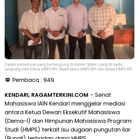
Dalam pertemuan yang berlangsung di Kantor SEMA-I yang di hadiri
langsung oleh Ketua HMPS BPI, Wakil ketua HMPS BPI dan Ketua HMPS KPI.
Pembaca :
949
KENDARI, RAGAMTERKINI.COM
– Senat
Mahasiswa IAIN Kendari menggelar mediasi
antara Ketua Dewan Eksekutif Mahasiswa
(Dema-I) dan Himpunan Mahasiswa Program
Studi (HMPS) terkait isu dugaan pungutan liar
(Pungli) terhadap dana HMPS.