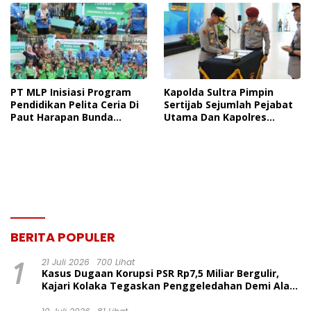
Tersangka Dr. Ruksamin
Dinilai Prematur
PT MLP Inisiasi Program
Kapolda Sultra Pimpin
Pendidikan Pelita Ceria Di
Sertijab Sejumlah Pejabat
Paut Harapan Bunda
Utama Dan Kapolres
Molore Dan TKN Pantai
Jajaran Serta Lantik
Indah Ngapainia
Kapolres Konawe
Kepulauan
BERITA POPULER
1
21 Juli 2026
700 Lihat
Kasus Dugaan Korupsi PSR Rp7,5 Miliar Bergulir,
Kajari Kolaka Tegaskan Penggeledahan Demi Alat
Bukti