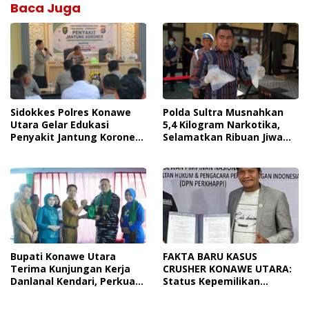
Baca Juga
Sidokkes Polres Konawe
Polda Sultra Musnahkan
Utara Gelar Edukasi
5,4 Kilogram Narkotika,
Penyakit Jantung Koroner,
Selamatkan Ribuan Jiwa
Tingkatkan Kesadaran
Dari Ancaman
Personel Akan Pentingnya
Penyalahgunaan
Hidup Sehat
Bupati Konawe Utara
FAKTA BARU KASUS
Terima Kunjungan Kerja
CRUSHER KONAWE UTARA:
Danlanal Kendari, Perkuat
Status Kepemilikan
Sinergi Pemerintah Daerah
Sedang Diuji di Pengadilan
Dan TNI AL
Perdata, Penetapan