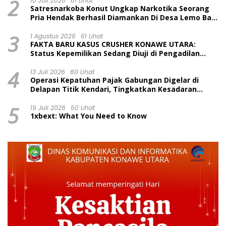
2
10 Juli 2026
81 Lihat
Satresnarkoba Konut Ungkap Narkotika Seorang
Pria Hendak Berhasil Diamankan Di Desa Lemo Bajo
Kecamatan Wawolesea
3
1 Agustus 2026
61 Lihat
FAKTA BARU KASUS CRUSHER KONAWE UTARA:
Status Kepemilikan Sedang Diuji di Pengadilan
Perdata, Penetapan Tersangka Dr. Ruksamin
4
Dinilai Prematur
13 Juli 2026
60 Lihat
Operasi Kepatuhan Pajak Gabungan Digelar di
Delapan Titik Kendari, Tingkatkan Kesadaran
Wajib Pajak dan Tertib Berlalu Lintas
5
19 Juli 2026
50 Lihat
1xbext: What You Need to Know