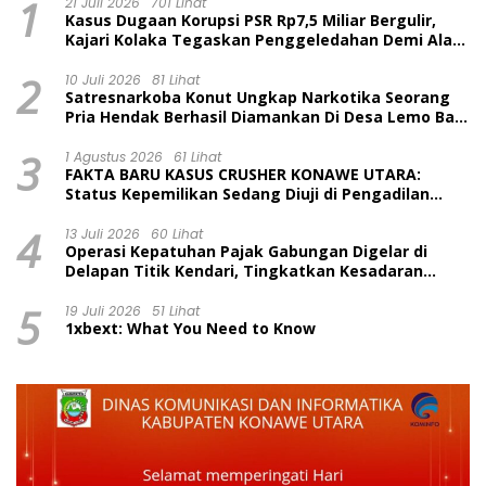
1
21 Juli 2026
701 Lihat
Kasus Dugaan Korupsi PSR Rp7,5 Miliar Bergulir,
Kajari Kolaka Tegaskan Penggeledahan Demi Alat
Bukti
2
10 Juli 2026
81 Lihat
Satresnarkoba Konut Ungkap Narkotika Seorang
Pria Hendak Berhasil Diamankan Di Desa Lemo Bajo
Kecamatan Wawolesea
3
1 Agustus 2026
61 Lihat
FAKTA BARU KASUS CRUSHER KONAWE UTARA:
Status Kepemilikan Sedang Diuji di Pengadilan
Perdata, Penetapan Tersangka Dr. Ruksamin
4
Dinilai Prematur
13 Juli 2026
60 Lihat
Operasi Kepatuhan Pajak Gabungan Digelar di
Delapan Titik Kendari, Tingkatkan Kesadaran
Wajib Pajak dan Tertib Berlalu Lintas
5
19 Juli 2026
51 Lihat
1xbext: What You Need to Know