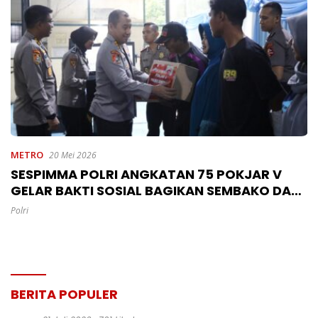
METRO
20 Mei 2026
SESPIMMA POLRI ANGKATAN 75 POKJAR V
GELAR BAKTI SOSIAL BAGIKAN SEMBAKO DAN
SANTUNAN ANAK YATIM DI POLRES
Polri
SUMEDANG
BERITA POPULER