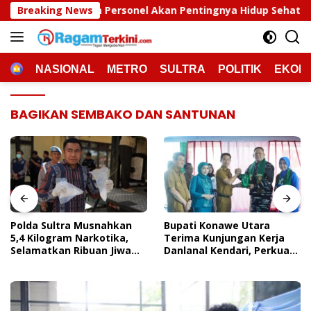
Langsung
ersonel Akan Pentingnya Hidup Sehat
Breaking News
Polda Sultra M
ke
konten
HOME
NASIONAL
METRO
SULTRA
POLITIK
EKON
BAGIKAN SEMBAKO DAN SANTUNAN
Polda Sultra Musnahkan
Bupati Konawe Utara
5,4 Kilogram Narkotika,
Terima Kunjungan Kerja
Selamatkan Ribuan Jiwa
Danlanal Kendari, Perkuat
Dari Ancaman
Sinergi Pemerintah Daerah
Penyalahgunaan
Dan TNI AL