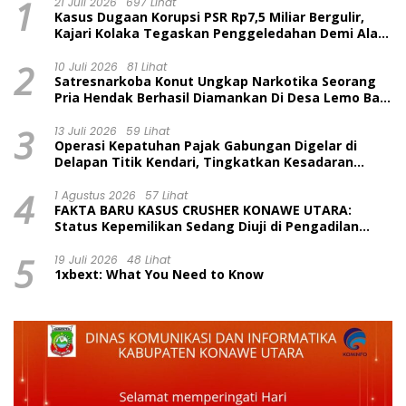
1
21 Juli 2026
697 Lihat
Kasus Dugaan Korupsi PSR Rp7,5 Miliar Bergulir,
Kajari Kolaka Tegaskan Penggeledahan Demi Alat
Bukti
2
10 Juli 2026
81 Lihat
Satresnarkoba Konut Ungkap Narkotika Seorang
Pria Hendak Berhasil Diamankan Di Desa Lemo Bajo
Kecamatan Wawolesea
3
13 Juli 2026
59 Lihat
Operasi Kepatuhan Pajak Gabungan Digelar di
Delapan Titik Kendari, Tingkatkan Kesadaran
Wajib Pajak dan Tertib Berlalu Lintas
4
1 Agustus 2026
57 Lihat
FAKTA BARU KASUS CRUSHER KONAWE UTARA:
Status Kepemilikan Sedang Diuji di Pengadilan
Perdata, Penetapan Tersangka Dr. Ruksamin
5
Dinilai Prematur
19 Juli 2026
48 Lihat
1xbext: What You Need to Know