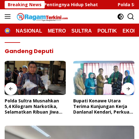
Langsung
ntingnya Hidup Sehat
Breaking News
Polda Sultra Musnahkan 5,4 Ki
ke
konten
HOME
NASIONAL
METRO
SULTRA
POLITIK
EKON
Gandeng Deputi
Polda Sultra Musnahkan
Bupati Konawe Utara
5,4 Kilogram Narkotika,
Terima Kunjungan Kerja
Selamatkan Ribuan Jiwa
Danlanal Kendari, Perkuat
Dari Ancaman
Sinergi Pemerintah Daerah
Penyalahgunaan
Dan TNI AL