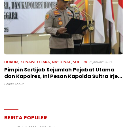
HUKUM
,
KONAWE UTARA
,
NASIONAL
,
SULTRA
8 Januari 2025
Pimpin Sertijab Sejumlah Pejabat Utama
dan Kapolres, Ini Pesan Kapolda Sultra Irjen
Pol Dwi Irianto, S.I.K., M.Si
Polres Konut
BERITA POPULER