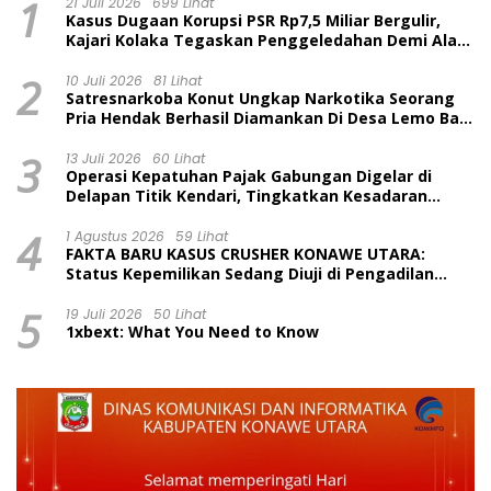
1
21 Juli 2026
699 Lihat
Kasus Dugaan Korupsi PSR Rp7,5 Miliar Bergulir,
Kajari Kolaka Tegaskan Penggeledahan Demi Alat
Bukti
2
10 Juli 2026
81 Lihat
Satresnarkoba Konut Ungkap Narkotika Seorang
Pria Hendak Berhasil Diamankan Di Desa Lemo Bajo
Kecamatan Wawolesea
3
13 Juli 2026
60 Lihat
Operasi Kepatuhan Pajak Gabungan Digelar di
Delapan Titik Kendari, Tingkatkan Kesadaran
Wajib Pajak dan Tertib Berlalu Lintas
4
1 Agustus 2026
59 Lihat
FAKTA BARU KASUS CRUSHER KONAWE UTARA:
Status Kepemilikan Sedang Diuji di Pengadilan
Perdata, Penetapan Tersangka Dr. Ruksamin
5
Dinilai Prematur
19 Juli 2026
50 Lihat
1xbext: What You Need to Know