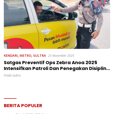
KENDARI
,
METRO
,
SULTRA
25 November 2025
Satgas Preventif Ops Zebra Anoa 2025
Intensifkan Patroli Dan Penegakan Disiplin
Berlalu Lintas Di Kota Kendari
Polda Sultra
BERITA POPULER