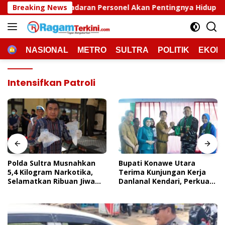
Langsung
aran Personel Akan Pentingnya Hidup Sehat
Breaking News
Polda Su
ke
konten
HOME
NASIONAL
METRO
SULTRA
POLITIK
EKON
Intensifkan Patroli
Polda Sultra Musnahkan
Bupati Konawe Utara
5,4 Kilogram Narkotika,
Terima Kunjungan Kerja
Selamatkan Ribuan Jiwa
Danlanal Kendari, Perkuat
Dari Ancaman
Sinergi Pemerintah Daerah
Penyalahgunaan
Dan TNI AL