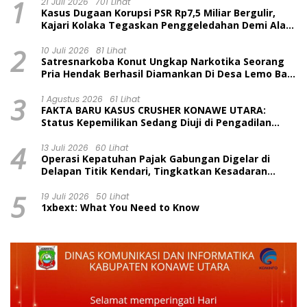
1
21 Juli 2026
701 Lihat
Kasus Dugaan Korupsi PSR Rp7,5 Miliar Bergulir,
Kajari Kolaka Tegaskan Penggeledahan Demi Alat
Bukti
2
10 Juli 2026
81 Lihat
Satresnarkoba Konut Ungkap Narkotika Seorang
Pria Hendak Berhasil Diamankan Di Desa Lemo Bajo
Kecamatan Wawolesea
3
1 Agustus 2026
61 Lihat
FAKTA BARU KASUS CRUSHER KONAWE UTARA:
Status Kepemilikan Sedang Diuji di Pengadilan
Perdata, Penetapan Tersangka Dr. Ruksamin
4
Dinilai Prematur
13 Juli 2026
60 Lihat
Operasi Kepatuhan Pajak Gabungan Digelar di
Delapan Titik Kendari, Tingkatkan Kesadaran
Wajib Pajak dan Tertib Berlalu Lintas
5
19 Juli 2026
50 Lihat
1xbext: What You Need to Know