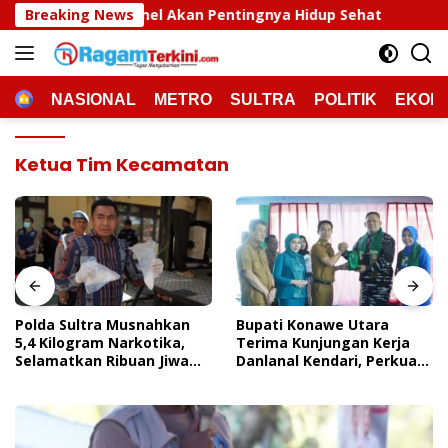
Langsung
 Akan Pentingnya Hidup Sehat
Breaking News
Polda Sultra Musnahkan
ke
konten
HOME
NASIONAL
METRO
SULTRA
POLITIK
EKON
Ketua Tim Kecamatan
Polda Sultra Musnahkan
Bupati Konawe Utara
5,4 Kilogram Narkotika,
Terima Kunjungan Kerja
Selamatkan Ribuan Jiwa
Danlanal Kendari, Perkuat
Dari Ancaman
Sinergi Pemerintah Daerah
Penyalahgunaan
Dan TNI AL