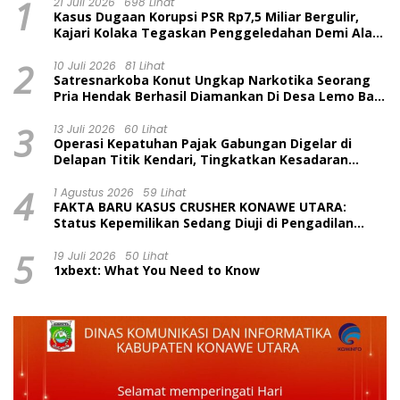
1
21 Juli 2026
698 Lihat
Kasus Dugaan Korupsi PSR Rp7,5 Miliar Bergulir,
Kajari Kolaka Tegaskan Penggeledahan Demi Alat
Bukti
2
10 Juli 2026
81 Lihat
Satresnarkoba Konut Ungkap Narkotika Seorang
Pria Hendak Berhasil Diamankan Di Desa Lemo Bajo
Kecamatan Wawolesea
3
13 Juli 2026
60 Lihat
Operasi Kepatuhan Pajak Gabungan Digelar di
Delapan Titik Kendari, Tingkatkan Kesadaran
Wajib Pajak dan Tertib Berlalu Lintas
4
1 Agustus 2026
59 Lihat
FAKTA BARU KASUS CRUSHER KONAWE UTARA:
Status Kepemilikan Sedang Diuji di Pengadilan
Perdata, Penetapan Tersangka Dr. Ruksamin
5
Dinilai Prematur
19 Juli 2026
50 Lihat
1xbext: What You Need to Know