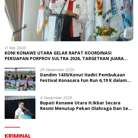
21 Mei 2026
KONI KONAWE UTARA GELAR RAPAT KOORDINASI
PERSIAPAN PORPROV SULTRA 2026, TARGETKAN JUARA
UMUM
28 Desember 2025
Dandim 1430/Konut Hadiri Pembukaan
Festival Konasara Fun Run 6,19 K dalam
Rangka HUT ke-19 Kabupaten Konawe
Utara
4 Desember 2025
Bupati Konawe Utara H.Ikbar Secara
Resmi Menutup Pekan Olahraga Dan Seni
Porseni PGRI Dalam Rangka Peringatan
HUT Ke-80
KRIMINAL