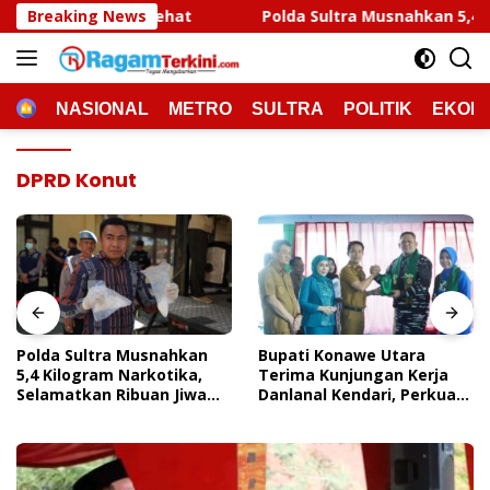
Langsung
Breaking News
Polda Sultra Musnahkan 5,4 Kilogram Narkotika, Se
ke
konten
HOME
NASIONAL
METRO
SULTRA
POLITIK
EKON
DPRD Konut
Polda Sultra Musnahkan
Bupati Konawe Utara
5,4 Kilogram Narkotika,
Terima Kunjungan Kerja
Selamatkan Ribuan Jiwa
Danlanal Kendari, Perkuat
Dari Ancaman
Sinergi Pemerintah Daerah
Penyalahgunaan
Dan TNI AL