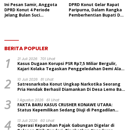
Ini Pesan Samir, Anggota
DPRD Konut Gelar Rapat
DPRD Konut 4 Periode
Paripurna, Dalam Rangka
Jelang Bulan Suci
Pemberhentian Bupati Dan
Ramadhan
Wakil Bupati Konut Dan
Penetapan Bupati Dan
Wakil Bupati Terpilih
BERITA POPULER
1
21 Juli 2026
701 Lihat
Kasus Dugaan Korupsi PSR Rp7,5 Miliar Bergulir,
Kajari Kolaka Tegaskan Penggeledahan Demi Alat
Bukti
2
10 Juli 2026
81 Lihat
Satresnarkoba Konut Ungkap Narkotika Seorang
Pria Hendak Berhasil Diamankan Di Desa Lemo Bajo
Kecamatan Wawolesea
3
1 Agustus 2026
61 Lihat
FAKTA BARU KASUS CRUSHER KONAWE UTARA:
Status Kepemilikan Sedang Diuji di Pengadilan
Perdata, Penetapan Tersangka Dr. Ruksamin
4
Dinilai Prematur
13 Juli 2026
60 Lihat
Operasi Kepatuhan Pajak Gabungan Digelar di