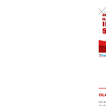
OL
Ini 
isi 