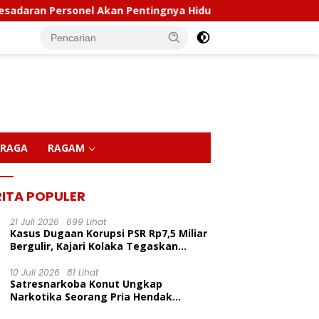
rsonel Akan Pentingnya Hidup Sehat
Polda Sultra Mus
RAGA
RAGAM
RITA POPULER
21 Juli 2026
699 Lihat
Kasus Dugaan Korupsi PSR Rp7,5 Miliar
Bergulir, Kajari Kolaka Tegaskan
Penggeledahan Demi Alat Bukti
10 Juli 2026
81 Lihat
Satresnarkoba Konut Ungkap
LP Inisiasi Program
Kapolda Sultra Pimpin
P
Narkotika Seorang Pria Hendak
dikan Pelita Ceria Di
Sertijab Sejumlah Pejabat
C
Berhasil Diamankan Di Desa Lemo Bajo