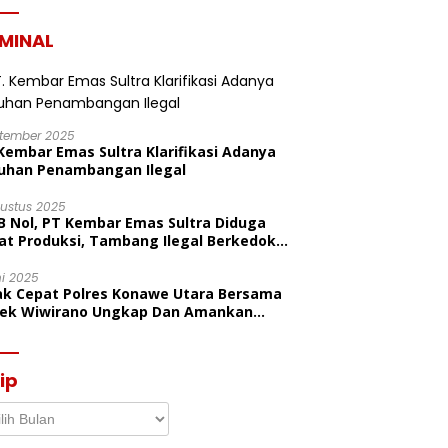
Porseni PGRI Dalam Rangka
Peringatan HUT Ke-80
IMINAL
ptember 2025
Kembar Emas Sultra Klarifikasi Adanya
uhan Penambangan Ilegal
gustus 2025
B Nol, PT Kembar Emas Sultra Diduga
at Produksi, Tambang Ilegal Berkedok
litas
ni 2025
ak Cepat Polres Konawe Utara Bersama
sek Wiwirano Ungkap Dan Amankan
sangka Pelaku Penganiayaan Di Desa
ombo Pantai
ip
p