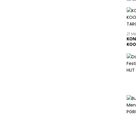
21 M
KON
KOO
202