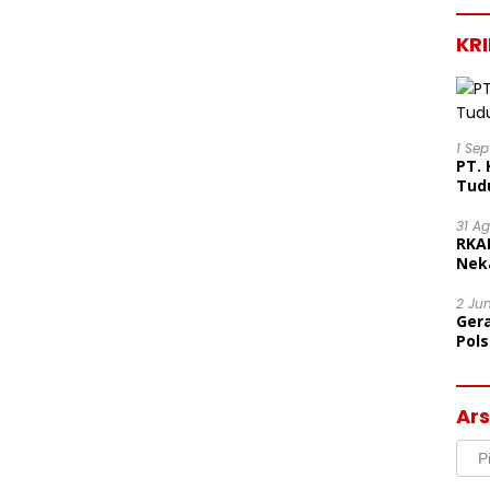
KR
1 Se
PT. 
Tud
31 A
RKA
Nek
Lega
2 Ju
Ger
Pol
Ter
Mor
Ars
Arsi