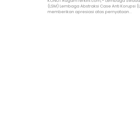
KONUT.RagamTerkini.com,– Lembaga Swada
(LSM) Lembaga Abstraksi Case Anti Korupsi 
memberikan apresiasi atas pernyataan…