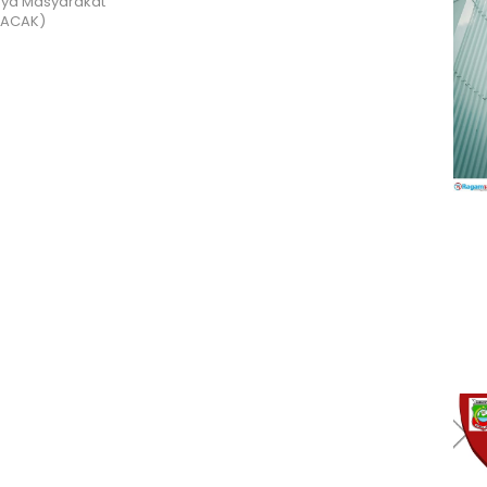
ya Masyarakat
(LACAK)