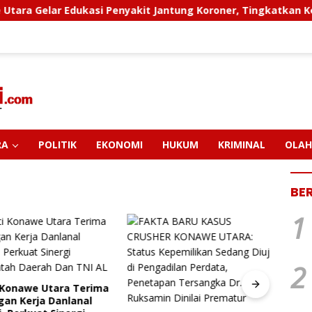
 Edukasi Penyakit Jantung Koroner, Tingkatkan Kesadaran Pe
RA
POLITIK
EKONOMI
HUKUM
KRIMINAL
OLAH
BE
1
2
Konawe Utara Terima
PT M
an Kerja Danlanal
Pendi