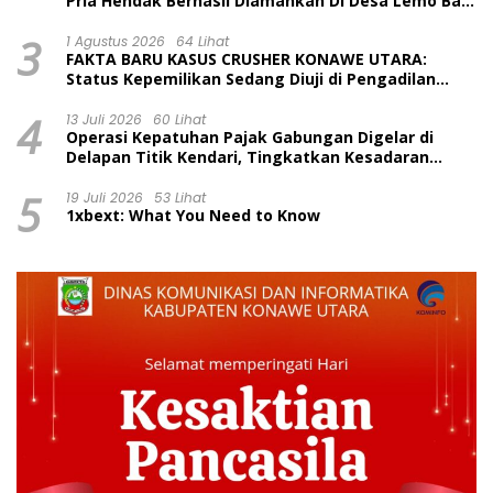
Pria Hendak Berhasil Diamankan Di Desa Lemo Bajo
Kecamatan Wawolesea
3
1 Agustus 2026
64 Lihat
FAKTA BARU KASUS CRUSHER KONAWE UTARA:
Status Kepemilikan Sedang Diuji di Pengadilan
Perdata, Penetapan Tersangka Dr. Ruksamin
4
Dinilai Prematur
13 Juli 2026
60 Lihat
Operasi Kepatuhan Pajak Gabungan Digelar di
Delapan Titik Kendari, Tingkatkan Kesadaran
Wajib Pajak dan Tertib Berlalu Lintas
5
19 Juli 2026
53 Lihat
1xbext: What You Need to Know