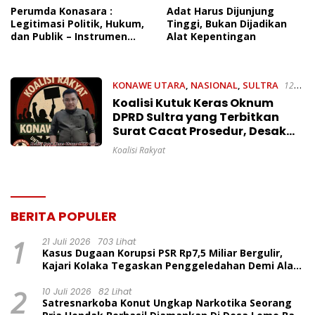
Perumda Konasara :
Adat Harus Dijunjung
Legitimasi Politik, Hukum,
Tinggi, Bukan Dijadikan
dan Publik – Instrumen
Alat Kepentingan
Anti Tolak bagi Seluruh
Perusahaan IUP di Konawe
Utara
KONAWE UTARA
,
NASIONAL
,
SULTRA
12
September 2025
Koalisi Kutuk Keras Oknum
DPRD Sultra yang Terbitkan
Surat Cacat Prosedur, Desak
Ketua DPRD Segera Bertindak
Koalisi Rakyat
BERITA POPULER
1
21 Juli 2026
703 Lihat
Kasus Dugaan Korupsi PSR Rp7,5 Miliar Bergulir,
Kajari Kolaka Tegaskan Penggeledahan Demi Alat
Bukti
2
10 Juli 2026
82 Lihat
Satresnarkoba Konut Ungkap Narkotika Seorang