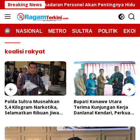
Langsung
ran Personel Akan Pentingnya Hidup Sehat
Breaking News
Polda Sul
ke
konten
HOME
NASIONAL
METRO
SULTRA
POLITIK
EKON
koalisi rakyat
Polda Sultra Musnahkan
Bupati Konawe Utara
5,4 Kilogram Narkotika,
Terima Kunjungan Kerja
Selamatkan Ribuan Jiwa
Danlanal Kendari, Perkuat
Dari Ancaman
Sinergi Pemerintah Daerah
Penyalahgunaan
Dan TNI AL