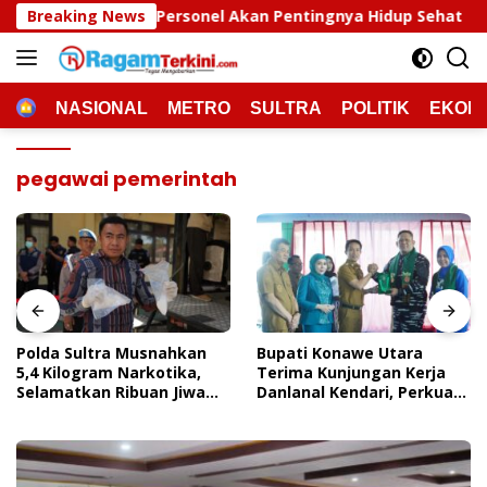
Langsung
rsonel Akan Pentingnya Hidup Sehat
Breaking News
Polda Sultra Mu
ke
konten
HOME
NASIONAL
METRO
SULTRA
POLITIK
EKON
pegawai pemerintah
Polda Sultra Musnahkan
Bupati Konawe Utara
5,4 Kilogram Narkotika,
Terima Kunjungan Kerja
Selamatkan Ribuan Jiwa
Danlanal Kendari, Perkuat
Dari Ancaman
Sinergi Pemerintah Daerah
Penyalahgunaan
Dan TNI AL