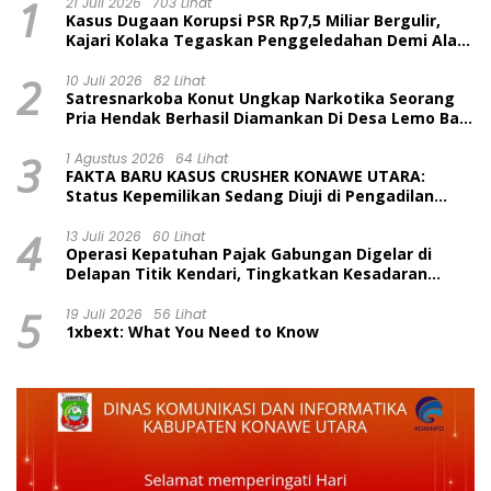
1
21 Juli 2026
703 Lihat
Kasus Dugaan Korupsi PSR Rp7,5 Miliar Bergulir,
Kajari Kolaka Tegaskan Penggeledahan Demi Alat
Bukti
2
10 Juli 2026
82 Lihat
Satresnarkoba Konut Ungkap Narkotika Seorang
Pria Hendak Berhasil Diamankan Di Desa Lemo Bajo
Kecamatan Wawolesea
3
1 Agustus 2026
64 Lihat
FAKTA BARU KASUS CRUSHER KONAWE UTARA:
Status Kepemilikan Sedang Diuji di Pengadilan
Perdata, Penetapan Tersangka Dr. Ruksamin
4
Dinilai Prematur
13 Juli 2026
60 Lihat
Operasi Kepatuhan Pajak Gabungan Digelar di
Delapan Titik Kendari, Tingkatkan Kesadaran
Wajib Pajak dan Tertib Berlalu Lintas
5
19 Juli 2026
56 Lihat
1xbext: What You Need to Know