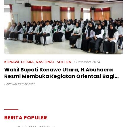
KONAWE UTARA
,
NASIONAL
,
SULTRA
5 Desember 2024
Wakil Bupati Konawe Utara, H.Abuhaera
Resmi Membuka Kegiatan Orientasi Bagi
440 Pegawai Pemerintah
Pegawai Pemerintah
BERITA POPULER